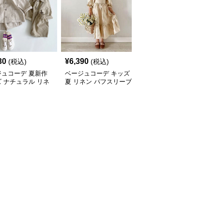
30
¥
6,390
¥
2,320
(税込)
(税込)
(税込)
ジュコーデ 夏新作
ベージュコーデ キッズ
ベージュコーデ キッズ
 ナチュラル リネ
夏 リネン パフスリーブ
とんがりニット帽 秋冬
半袖シャツ ショー
ワンピース 森ガール 女
あったか 全14色 男女兼
ツ 2点セット
の子
用