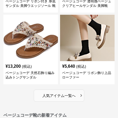
ベージュコーデ リボン付き 厚底
ベージュコーデ 透明感ベージュ
サンダル 美脚ウエッジソール 靴
クリアヒールサンダル 美脚靴
¥
13,200
¥
5,640
(税込)
(税込)
ベージュコーデ 天然石飾り編み
ベージュコーデ リボン飾り上品
込みトングサンダル
ローファー
›
人気アイテム一覧へ
ベージュコーデ靴の新着アイテム