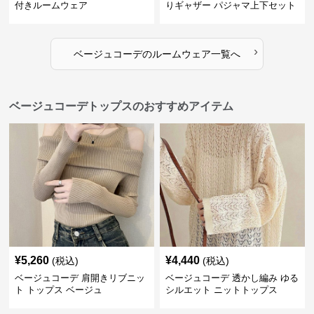
付きルームウェア
りギャザー パジャマ上下セット
›
ベージュコーデ
の
ルームウェア
一覧へ
ベージュコーデトップスのおすすめアイテム
¥
5,260
¥
4,440
(税込)
(税込)
ベージュコーデ 肩開きリブニッ
ベージュコーデ 透かし編み ゆる
ト トップス ベージュ
シルエット ニットトップス