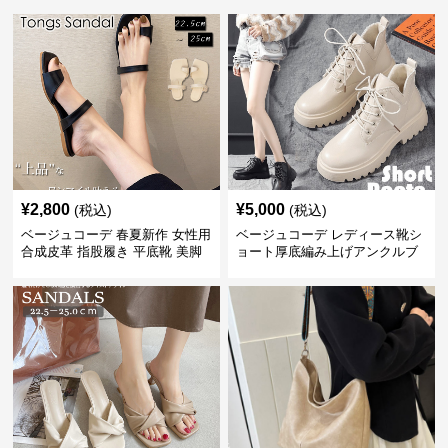
¥
2,800
¥
5,000
(税込)
(税込)
ベージュコーデ 春夏新作 女性用
ベージュコーデ レディース靴シ
合成皮革 指股履き 平底靴 美脚
ョート厚底編み上げアンクルブ
効果
ーツ