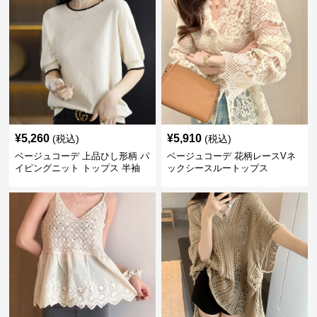
¥
5,260
¥
5,910
(税込)
(税込)
ベージュコーデ 上品ひし形柄 パ
ベージュコーデ 花柄レースVネ
イピングニット トップス 半袖
ックシースルートップス