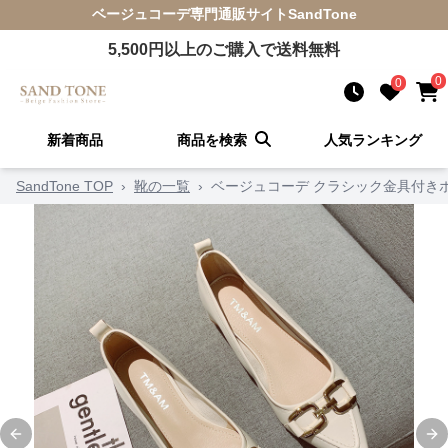
ベージュコーデ
専門通販サイト
SandTone
5,500
円以上のご購入で送料無料
0
0
新着商品
商品を検索
人気ランキング
SandTone TOP
›
靴の一覧
›
ベージュコーデ クラシック金具付き
Previous slide
Ne