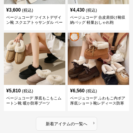
¥
3,600
¥
4,430
(税込)
(税込)
ベージュコーデ ツイストデザイ
ベージュコーデ 合皮肩掛け靴収
ン靴 スクエアトゥサンダル ベー
納バッグ 軽量おしゃれ鞄
ジュ
¥
5,810
¥
6,560
(税込)
(税込)
ベージュコーデ 厚底もこもこム
ベージュコーデ ふわもこ内ボア
ートン靴 暖か防寒ブーツ
厚底ショート靴レディース防寒
›
新着アイテムの一覧へ