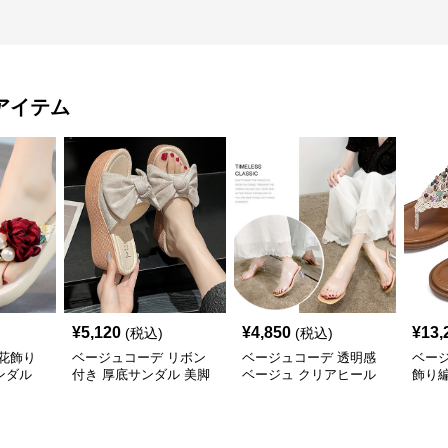
アイテム
¥
5,120
¥
4,850
¥
13,
(税込)
(税込)
花飾り
ベージュコーデ リボン
ベージュコーデ 透明感
ベー
ンダル
付き 厚底サンダル 美脚
ベージュ クリアヒール
飾り
ウエッジソール 靴
サンダル 美脚靴
ダル