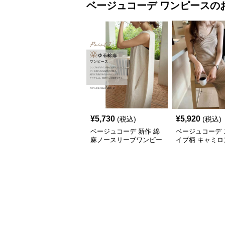
ベージュコーデ
ワンピース
の
¥
5,730
¥
5,920
(税込)
(税込)
ベージュコーデ 新作 綿
ベージュコーデ 
麻ノースリーブワンピー
イプ柄 キャミロ
ス 上質ロング丈 体型カ
ンピース 2025
バー
作