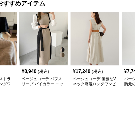
おすすめアイテム
¥
8,940
¥
17,240
¥
7,7
(税込)
(税込)
ストラ
ベージュコーデ パフス
ベージュコーデ 優雅なV
ベー
ングワ
リーブ バイカラー ニッ
ネック麻混ロングワンピ
胸元
年秋冬新
トワンピース
ース
ンピ