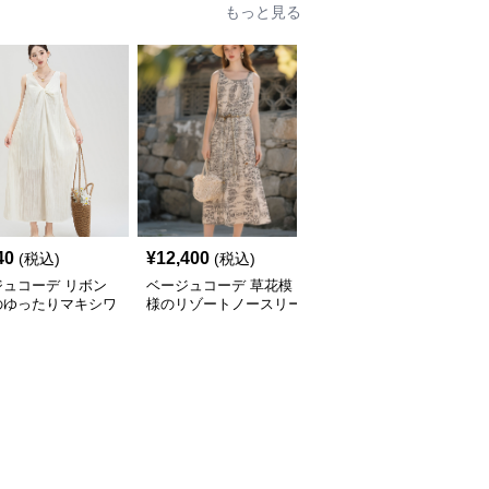
もっと見る
40
¥
12,400
¥
18,280
(税込)
(税込)
(税込)
ジュコーデ リボン
ベージュコーデ 草花模
ベージュコーデ 立体模
のゆったりマキシワ
様のリゾートノースリー
様のストレートワンピー
ース
ブワンピース
ス