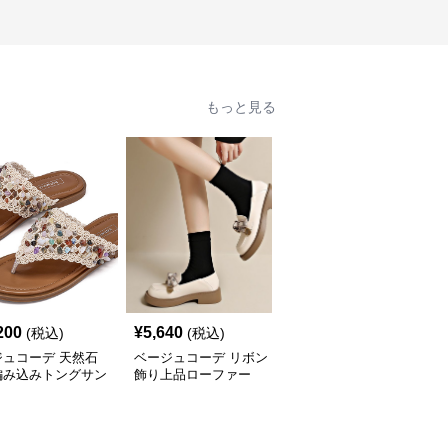
もっと見る
200
¥
5,640
¥
2,800
(税込)
(税込)
(税込)
ジュコーデ 天然石
ベージュコーデ リボン
ベージュコーデ 春夏新
編み込みトングサン
飾り上品ローファー
作 女性用 合成皮革 指股
履き 平底靴 美脚効果