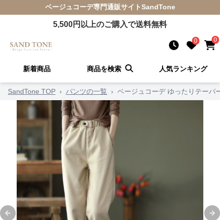
ベージュコーデ
専門通販サイト
SandTone
5,500
円以上のご購入で送料無料
0
0
新着商品
商品を検索
人気ランキング
SandTone TOP
›
パンツの一覧
›
ベージュコーデ ゆったりテーパ
Previous slide
Ne