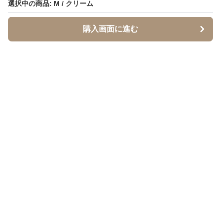
選択中の商品: M / クリーム
選択中の商品: M / クリーム
購入画面に進む
購入画面に進む
SandTone
について
会社概要
利用規約