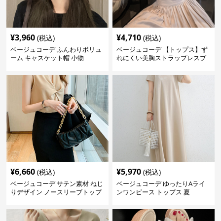
¥
3,960
¥
4,710
(税込)
(税込)
ベージュコーデ ふんわりボリュ
ベージュコーデ 【トップス】ず
ーム キャスケット帽 小物
れにくい美胸ストラップレスブ
ラ
¥
6,660
¥
5,970
(税込)
(税込)
ベージュコーデ サテン素材 ねじ
ベージュコーデ ゆったりAライ
りデザイン ノースリーブトップ
ンワンピース トップス 夏
ス