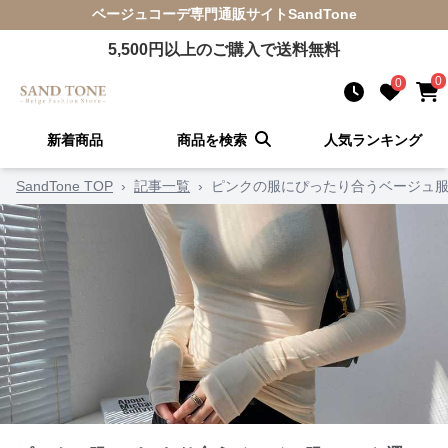
ベージュコーデ
専門通販サイト
SandTone
5,500
円以上のご購入で送料無料
0
0
新着商品
商品を検索
人気ランキング
SandTone TOP
›
記事一覧
›
ピンクの服にぴったり合うベージュ服