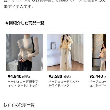
能アイテムです。
今回紹介した商品一覧
¥
4,840
¥
3,580
¥
5,440
(税込)
(税込)
(税込
ベージュコーデ 薄手フ
ベージュコーデ しなや
ベージュコーデ
ィット タートルネック
かワイドパンツ
ョルダーマーメ
カットソー
ス
おすすめ記事一覧