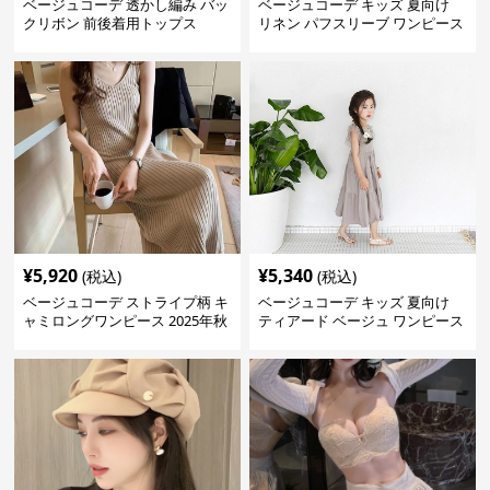
ベージュコーデ 透かし編み バッ
ベージュコーデ キッズ 夏向け
クリボン 前後着用トップス
リネン パフスリーブ ワンピース
森ガール風 ベージュ
¥
5,920
¥
5,340
(税込)
(税込)
ベージュコーデ ストライプ柄 キ
ベージュコーデ キッズ 夏向け
ャミロングワンピース 2025年秋
ティアード ベージュ ワンピース
冬新作
女の子 マキシ丈