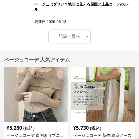
ベージュはダサい？地味に見える原因と上品コーデのルー
ル
更新日
2026-06-18
›
記事一覧へ
ベージュコーデ 人気アイテム
¥
5,260
¥
5,730
(税込)
(税込)
ベージュコーデ 肩開きリブニッ
ベージュコーデ 新作 綿麻ノース