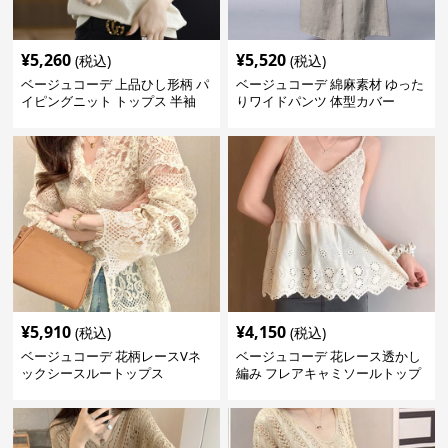
¥
5,260
¥
5,520
(税込)
(税込)
ベージュコーデ 上品ひし形柄 パ
ベージュコーデ 綿麻素材 ゆった
イピングニット トップス 半袖
りワイドパンツ 体型カバー
¥
5,910
¥
4,150
(税込)
(税込)
ベージュコーデ 花柄レースVネ
ベージュコーデ 花レース透かし
ックシースルートップス
編み フレアキャミソールトップ
ス