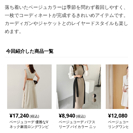
落ち着いたベージュカラーは季節を問わず着回しやすく、
一枚でコーディネートが完成するきれいめアイテムです。
カーディガンやジャケットとのレイヤードスタイルも楽し
めます。
今回紹介した商品一覧
¥
17,240
¥
8,940
¥
12,080
(税込)
(税込)
(税
ベージュコーデ 優雅なV
ベージュコーデ パフス
ベージュコーデ
ネック麻混ロングワンピ
リーブ バイカラー ニッ
リングワンピー
ース
トワンピース