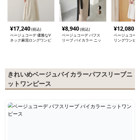
¥
17,240
¥
8,940
¥
12,080
(税込)
(税込)
(税
ベージュコーデ 優雅なV
ベージュコーデ パフス
ベージュコーデ
ネック麻混ロングワンピ
リーブ バイカラー ニッ
リングワンピー
ース
トワンピース
きれいめベージュバイカラーパフスリーブニ
ットワンピース