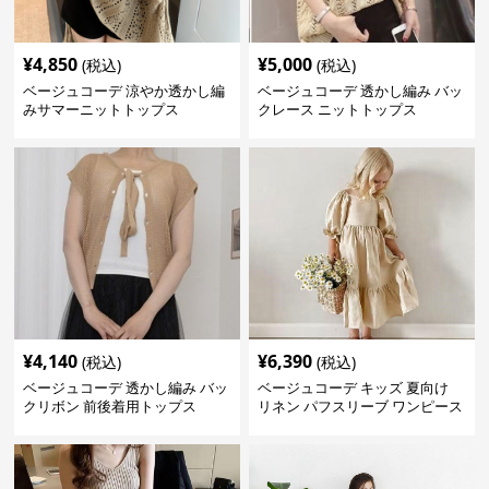
¥
4,850
¥
5,000
(税込)
(税込)
ベージュコーデ 涼やか透かし編
ベージュコーデ 透かし編み バッ
みサマーニットトップス
クレース ニットトップス
¥
4,140
¥
6,390
(税込)
(税込)
ベージュコーデ 透かし編み バッ
ベージュコーデ キッズ 夏向け
クリボン 前後着用トップス
リネン パフスリーブ ワンピース
森ガール風 ベージュ