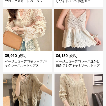
ツロングスカート ベージュ
りワイドパンツ 体型カバー
¥
5,910
¥
4,150
(税込)
(税込)
ベージュコーデ 花柄レースVネ
ベージュコーデ 花レース透かし
ックシースルートップス
編み フレアキャミソールトップ
ス