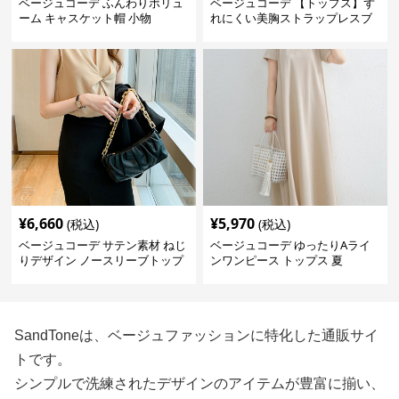
ベージュコーデ ふんわりボリュ
ベージュコーデ 【トップス】ず
ーム キャスケット帽 小物
れにくい美胸ストラップレスブ
ラ
¥
6,660
¥
5,970
(税込)
(税込)
ベージュコーデ サテン素材 ねじ
ベージュコーデ ゆったりAライ
りデザイン ノースリーブトップ
ンワンピース トップス 夏
ス
SandToneは、ベージュファッションに特化した通販サイ
トです。
シンプルで洗練されたデザインのアイテムが豊富に揃い、