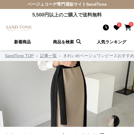
ベージュコーデ
専門通販サイト
SandTone
5,500
円以上のご購入で送料無料
0
0
新着商品
商品を検索
人気ランキング
SandTone TOP
›
記事一覧
›
きれいめベージュワンピースおすすめ