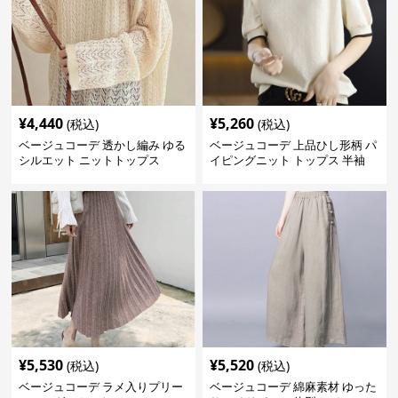
¥
4,440
¥
5,260
(税込)
(税込)
ベージュコーデ 透かし編み ゆる
ベージュコーデ 上品ひし形柄 パ
シルエット ニットトップス
イピングニット トップス 半袖
¥
5,530
¥
5,520
(税込)
(税込)
ベージュコーデ ラメ入りプリー
ベージュコーデ 綿麻素材 ゆった