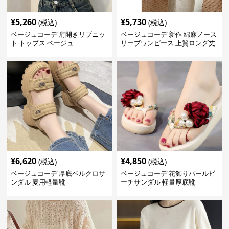
¥
5,260
¥
5,730
(税込)
(税込)
ベージュコーデ 肩開きリブニッ
ベージュコーデ 新作 綿麻ノース
ト トップス ベージュ
リーブワンピース 上質ロング丈
体型カバー
¥
6,620
¥
4,850
(税込)
(税込)
ベージュコーデ 厚底ベルクロサ
ベージュコーデ 花飾りパールビ
ンダル 夏用軽量靴
ーチサンダル 軽量厚底靴