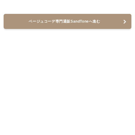
ベージュコーデ専門通販SandToneへ進む