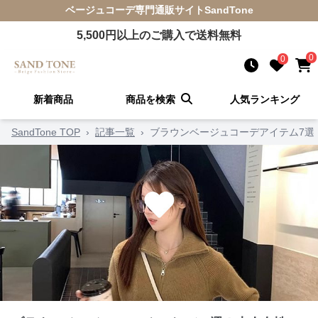
ベージュコーデ
専門通販サイト
SandTone
5,500
円以上のご購入で送料無料
0
0
新着商品
商品を検索
人気ランキング
SandTone TOP
›
記事一覧
›
ブラウンベージュコーデアイテム7選