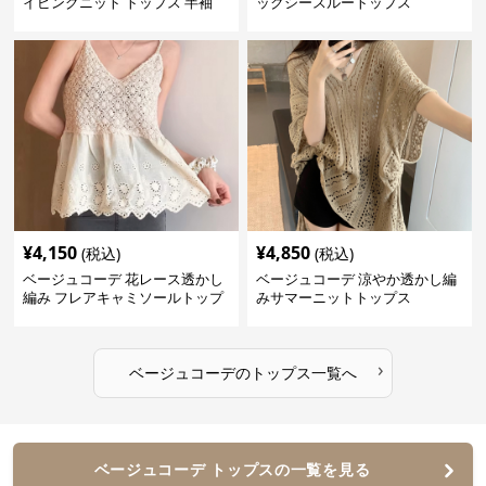
イピングニット トップス 半袖
ックシースルートップス
¥
4,150
¥
4,850
(税込)
(税込)
ベージュコーデ 花レース透かし
ベージュコーデ 涼やか透かし編
編み フレアキャミソールトップ
みサマーニットトップス
ス
›
ベージュコーデ
の
トップス
一覧へ
ベージュコーデ トップスの一覧を見る