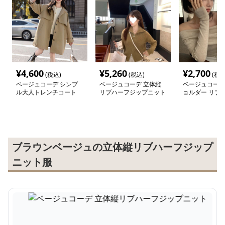
¥
4,600
¥
5,260
¥
2,700
(税込)
(税込)
(税込
ベージュコーデ シンプ
ベージュコーデ 立体縦
ベージュコーデ
ル大人トレンチコート
リブハーフジップニット
ョルダー リブ
ブラウンベージュの立体縦リブハーフジップ
ニット服