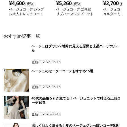
¥
4,600
¥
5,260
¥
2,700
(税込)
(税込)
(税込
ベージュコーデ シンプ
ベージュコーデ 立体縦
ベージュコーデ
ル大人トレンチコート
リブハーフジップニット
ョルダー リブ
おすすめ記事一覧
ベージュはダサい？地味に見える原因と上品コーデのルー
ル
更新日
2026-06-18
ベージュのセーターコーデおすすめ15選
更新日
2026-06-18
40代の品格を引き立てる！ベージュニットで叶える上品コ
ーデ10選
更新日
2026-06-18
涼しく品よく決まる！夏のベージュジレっぽいコーデ5選