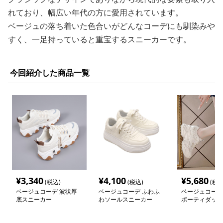
れており、幅広い年代の方に愛用されています。
ベージュの落ち着いた色合いがどんなコーデにも馴染みや
すく、一足持っていると重宝するスニーカーです。
今回紹介した商品一覧
¥
3,340
¥
4,100
¥
5,680
(税込)
(税込)
(税込
ベージュコーデ 波状厚
ベージュコーデ ふわふ
ベージュコーデ
底スニーカー
わソールスニーカー
ポーティダッド
ー