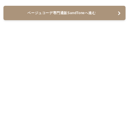
ベージュコーデ専門通販SandToneへ進む