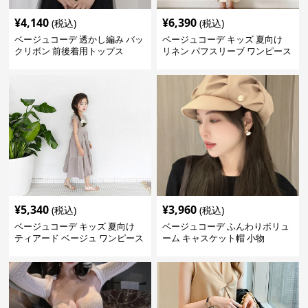
¥
4,140
¥
6,390
(税込)
(税込)
ベージュコーデ 透かし編み バッ
ベージュコーデ キッズ 夏向け
クリボン 前後着用トップス
リネン パフスリーブ ワンピース
森ガール風 ベージュ
¥
5,340
¥
3,960
(税込)
(税込)
ベージュコーデ キッズ 夏向け
ベージュコーデ ふんわりボリュ
ティアード ベージュ ワンピース
ーム キャスケット帽 小物
女の子 マキシ丈