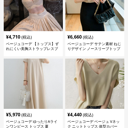
¥
4,710
¥
6,660
(税込)
(税込)
ベージュコーデ 【トップス】ず
ベージュコーデ サテン素材 ねじ
れにくい美胸ストラップレスブ
りデザイン ノースリーブトップ
ラ
ス
¥
5,970
¥
4,440
(税込)
(税込)
ベージュコーデ ゆったりAライ
ベージュコーデ ベージュ Vネッ
ンワンピース トップス 夏
ク ニットトップス 体型カバー