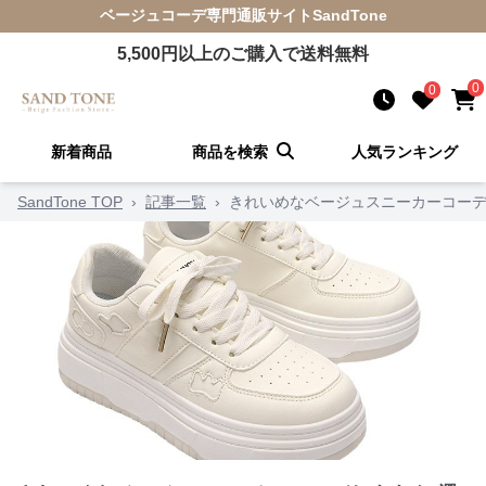
ベージュコーデ
専門通販サイト
SandTone
5,500
円以上のご購入で送料無料
0
0
新着商品
商品を検索
人気ランキング
SandTone TOP
›
記事一覧
›
きれいめなベージュスニーカーコーデ