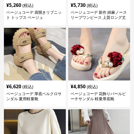
¥
5,260
¥
5,730
(税込)
(税込)
ベージュコーデ 肩開きリブニッ
ベージュコーデ 新作 綿麻ノース
ト トップス ベージュ
リーブワンピース 上質ロング丈
体型カバー
¥
6,620
¥
4,850
(税込)
(税込)
ベージュコーデ 厚底ベルクロサ
ベージュコーデ 花飾りパールビ
ンダル 夏用軽量靴
ーチサンダル 軽量厚底靴