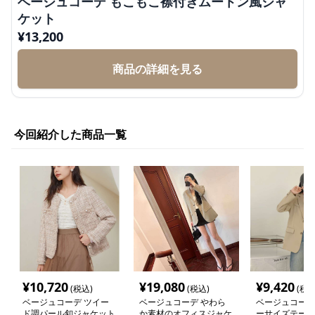
ベージュコーデ もこもこ襟付きムートン風ジャ
ケット
¥
13,200
商品の詳細を見る
今回紹介した商品一覧
¥
10,720
¥
19,080
¥
9,420
(税込)
(税込)
(税込
ベージュコーデ ツイー
ベージュコーデ やわら
ベージュコーデ
ド調パール釦ジャケット
か素材のオフィスジャケ
ーサイズテーラ