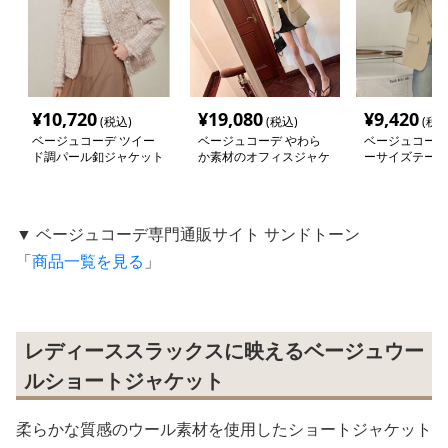
¥
10,720
¥
19,080
¥
9,420
(税込)
(税込)
(税込
ベージュコーデ ツイー
ベージュコーデ やわら
ベージュコーデ
ド調パール釦ジャケット
か素材のオフィスジャケ
ーサイズテーラ
ット
ケット
▼ ベージュコーデ専門通販サイト サンドトーン
「
商品一覧を見る
」
レディーススラックスに映えるベージュウー
ルショートジャケット
柔らかな質感のウール素材を使用したショートジャケット