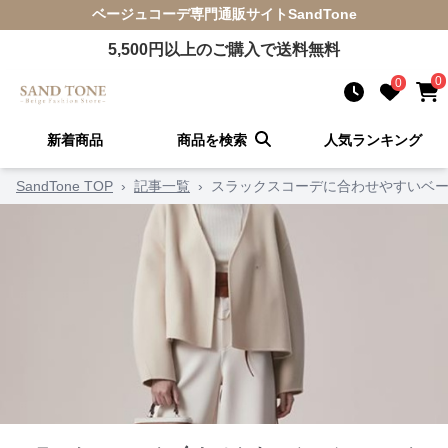
ベージュコーデ
専門通販サイト
SandTone
5,500
円以上のご購入で送料無料
0
0
新着商品
商品を検索
人気ランキング
SandTone TOP
›
記事一覧
›
スラックスコーデに合わせやすいベー