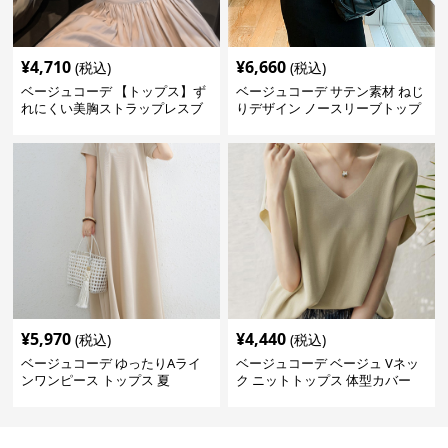
¥
4,710
¥
6,660
(税込)
(税込)
ベージュコーデ 【トップス】ず
ベージュコーデ サテン素材 ねじ
れにくい美胸ストラップレスブ
りデザイン ノースリーブトップ
ラ
ス
¥
5,970
¥
4,440
(税込)
(税込)
ベージュコーデ ゆったりAライ
ベージュコーデ ベージュ Vネッ
ンワンピース トップス 夏
ク ニットトップス 体型カバー
夏用