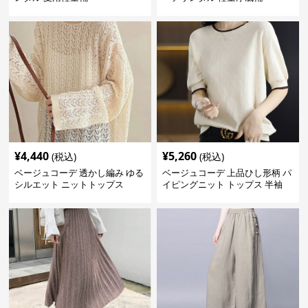
¥
4,440
¥
5,260
(税込)
(税込)
ベージュコーデ 透かし編み ゆる
ベージュコーデ 上品ひし形柄 パ
シルエット ニットトップス
イピングニット トップス 半袖