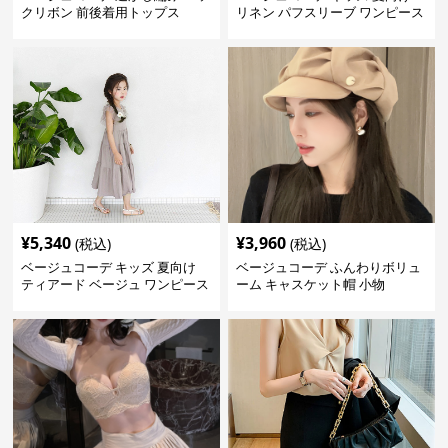
クリボン 前後着用トップス
リネン パフスリーブ ワンピース
森ガール風 ベージュ
¥
5,340
¥
3,960
(税込)
(税込)
ベージュコーデ キッズ 夏向け
ベージュコーデ ふんわりボリュ
ティアード ベージュ ワンピース
ーム キャスケット帽 小物
女の子 マキシ丈