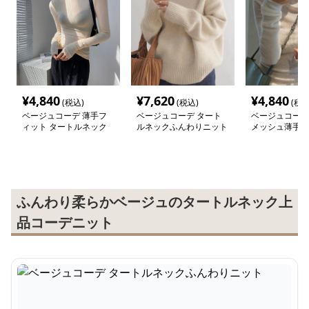
¥
4,840
¥
7,620
¥
4,840
(税込)
(税込)
(税込
ベージュコーデ 薄手フ
ベージュコーデ タート
ベージュコーデ
ィット タートルネック
ルネックふんわりニット
メッシュ薄手ニ
カットソー
オーバー
ふんわり柔らかベージュのタートルネック上
品コーデニット