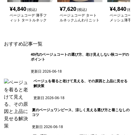
¥
4,840
¥
7,620
¥
4,840
(税込)
(税込)
(税込
ベージュコーデ 薄手フ
ベージュコーデ タート
ベージュコーデ
ィット タートルネック
ルネックふんわりニット
メッシュ薄手ニ
カットソー
オーバー
おすすめ記事一覧
40代のベージュコートの選び方、老け見えしない秋コーデの
ポイント
更新日
2026-06-18
ベージュを着ると老けて見える、その原因と上品に見せる
解決策
更新日
2026-06-18
夏のベージュワンピース、涼しく見える選び方と着こなしの
コツ
更新日
2026-06-18