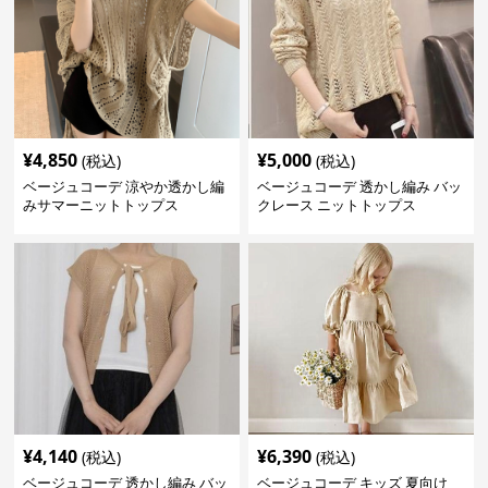
¥
4,850
¥
5,000
(税込)
(税込)
ベージュコーデ 涼やか透かし編
ベージュコーデ 透かし編み バッ
みサマーニットトップス
クレース ニットトップス
¥
4,140
¥
6,390
(税込)
(税込)
ベージュコーデ 透かし編み バッ
ベージュコーデ キッズ 夏向け