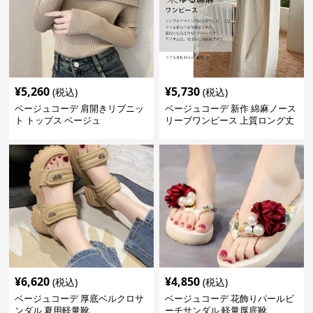
¥
5,260
¥
5,730
(税込)
(税込)
ベージュコーデ 肩開きリブニッ
ベージュコーデ 新作 綿麻ノース
ト トップス ベージュ
リーブワンピース 上質ロング丈
体型カバー
¥
6,620
¥
4,850
(税込)
(税込)
ベージュコーデ 厚底ベルクロサ
ベージュコーデ 花飾りパールビ
ンダル 夏用軽量靴
ーチサンダル 軽量厚底靴