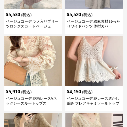
¥
5,530
¥
5,520
(税込)
(税込)
ベージュコーデ ラメ入りプリー
ベージュコーデ 綿麻素材 ゆった
ツロングスカート ベージュ
りワイドパンツ 体型カバー
¥
5,910
¥
4,150
(税込)
(税込)
ベージュコーデ 花柄レースVネ
ベージュコーデ 花レース透かし
ックシースルートップス
編み フレアキャミソールトップ
ス