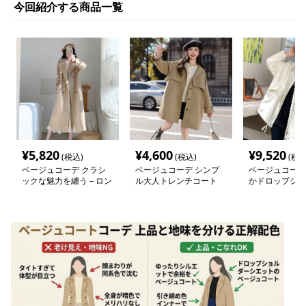
今回紹介する商品一覧
¥
5,820
¥
4,600
¥
9,520
(税込)
(税込)
(税込
ベージュコーデ クラシ
ベージュコーデ シンプ
ベージュコーデ
ックな魅力を纏う – ロン
ル大人トレンチコート
かドロップショ
グトレンチコート
イトコート