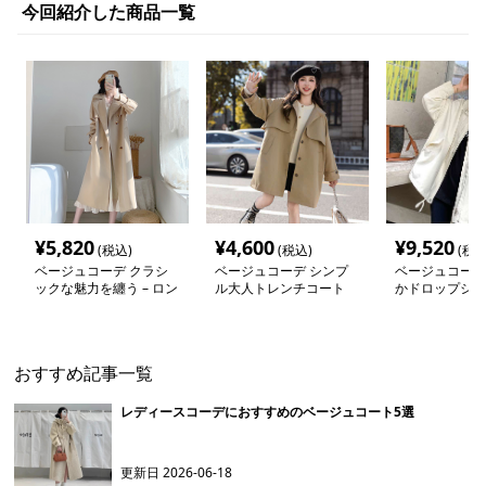
今回紹介した商品一覧
¥
5,820
¥
4,600
¥
9,520
(税込)
(税込)
(税込
ベージュコーデ クラシ
ベージュコーデ シンプ
ベージュコーデ
ックな魅力を纏う – ロン
ル大人トレンチコート
かドロップショ
グトレンチコート
イトコート
おすすめ記事一覧
レディースコーデにおすすめのベージュコート5選
更新日
2026-06-18