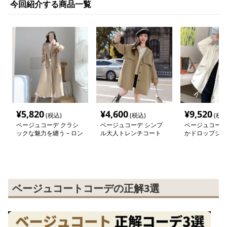
今回紹介する商品一覧
¥
5,820
¥
4,600
¥
9,520
(税込)
(税込)
(税込
ベージュコーデ クラシ
ベージュコーデ シンプ
ベージュコーデ
ックな魅力を纏う – ロン
ル大人トレンチコート
かドロップショ
グトレンチコート
イトコート
ベージュコートコーデの正解3選