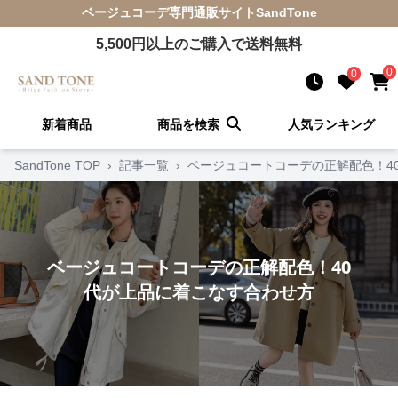
ベージュコーデ
専門通販サイト
SandTone
5,500
円以上のご購入で送料無料
0
0
新着商品
商品を検索
人気ランキング
SandTone TOP
›
記事一覧
›
ベージュコートコーデの正解配色！4
ベージュコートコーデの正解配色！40
代が上品に着こなす合わせ方